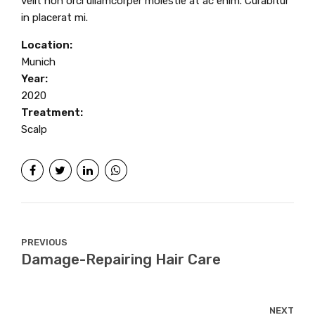
velit non orci ullamcorper molestie at ac enim. Curabitur
in placerat mi.
Location:
Munich
Year:
2020
Treatment:
Scalp
PREVIOUS
Damage-Repairing Hair Care
NEXT